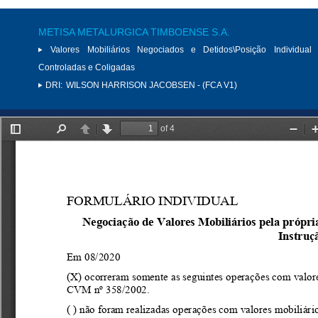
METISA METALURGICA TIMBOENSE S.A.
Valores Mobiliários Negociados e Detidos\Posição Individual 
Controladas e Coligadas
DRI:
WILSON HARRISON JACOBSEN - (FCA V1)