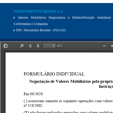
INVESTIMENTOS BEMGE S.A.
Valores Mobiliários Negociados e Detidos\Posição Individual 
Controladas e Coligadas
DRI:
Alexsandro Broedel - (FCA V2)