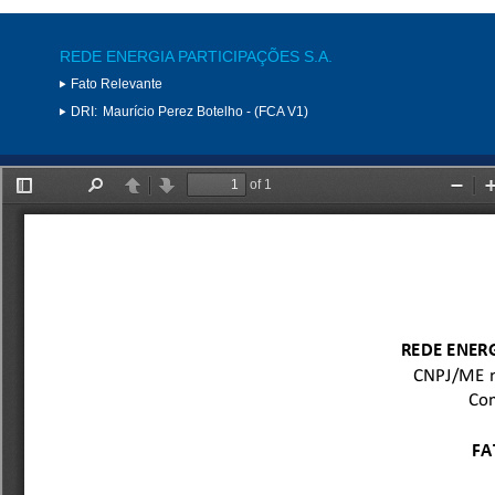
REDE ENERGIA PARTICIPAÇÕES S.A.
Fato Relevante
DRI:
Maurício Perez Botelho - (FCA V1)