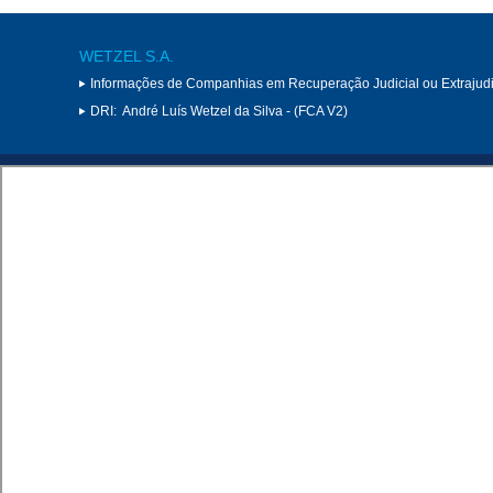
WETZEL S.A.
Informações de Companhias em Recuperação Judicial ou Extrajudi
DRI:
André Luís Wetzel da Silva - (FCA V2)