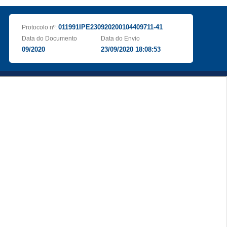
011991IPE230920200104409711-41
Protocolo nº:
Data do Documento
Data do Envio
09/2020
23/09/2020 18:08:53