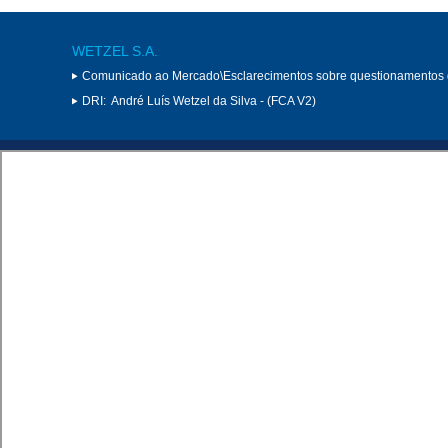
WETZEL S.A.
Comunicado ao Mercado\Esclarecimentos sobre questionamentos
DRI:
André Luís Wetzel da Silva - (FCA V2)