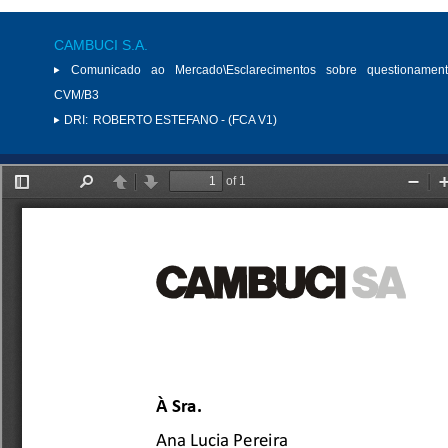
CAMBUCI S.A.
Comunicado ao Mercado\Esclarecimentos sobre questionamen
CVM/B3
DRI:
ROBERTO ESTEFANO - (FCA V1)