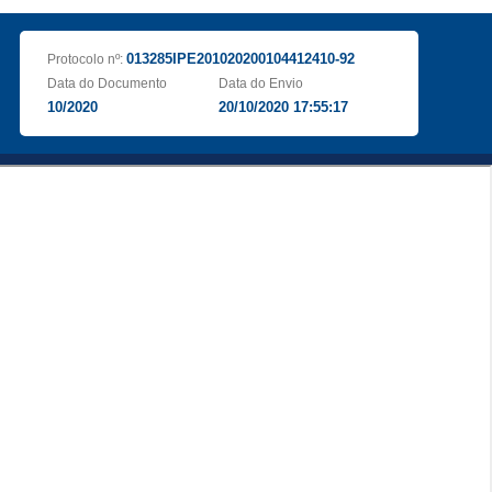
013285IPE201020200104412410-92
Protocolo nº:
Data do Documento
Data do Envio
10/2020
20/10/2020 17:55:17