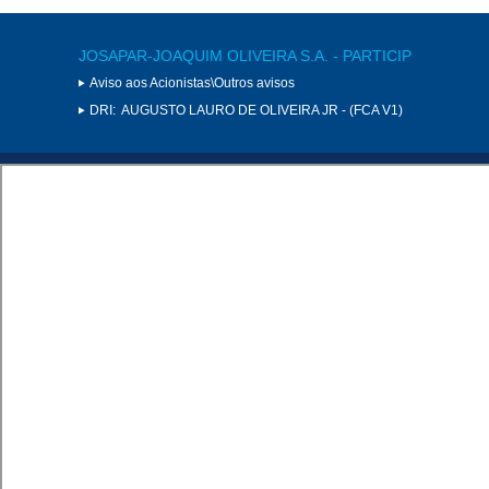
JOSAPAR-JOAQUIM OLIVEIRA S.A. - PARTICIP
Aviso aos Acionistas\Outros avisos
DRI:
AUGUSTO LAURO DE OLIVEIRA JR - (FCA V1)