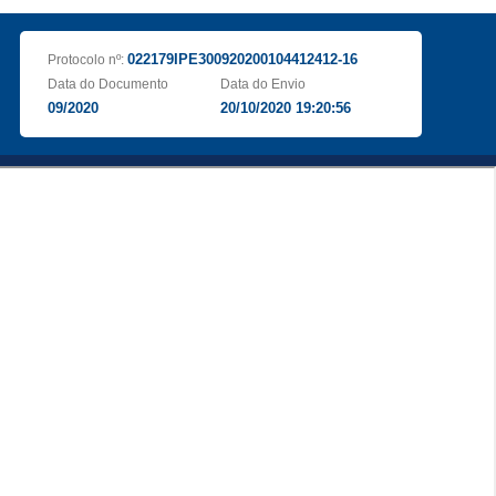
022179IPE300920200104412412-16
Protocolo nº:
Data do Documento
Data do Envio
09/2020
20/10/2020 19:20:56