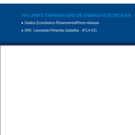
AFLUENTE TRANSMISSÃO DE ENERGIA ELÉTRICA S/A
Dados Econômico-Financeiros\Press-release
DRI:
Leonardo Pimenta Gadelha - (FCA V2)