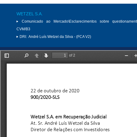
WETZEL S.A.
Comunicado ao Mercado\Esclarecimentos sobre questionamen
CVM/B3
DRI:
André Luís Wetzel da Silva - (FCA V2)