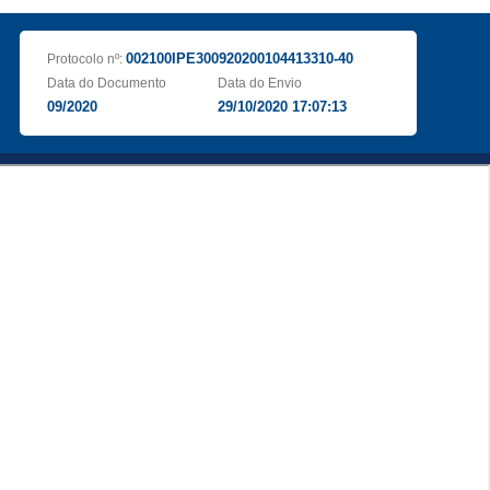
002100IPE300920200104413310-40
Protocolo nº:
Data do Documento
Data do Envio
09/2020
29/10/2020 17:07:13