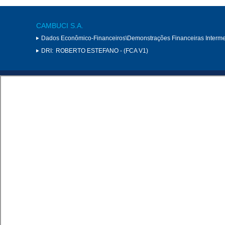
CAMBUCI S.A.
Dados Econômico-Financeiros\Demonstrações Financeiras Interme
DRI:
ROBERTO ESTEFANO - (FCA V1)