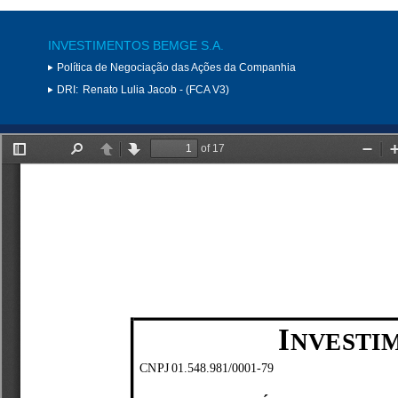
INVESTIMENTOS BEMGE S.A.
Política de Negociação das Ações da Companhia
DRI:
Renato Lulia Jacob - (FCA V3)