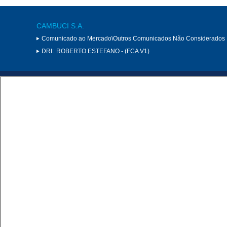
CAMBUCI S.A.
Comunicado ao Mercado\Outros Comunicados Não Considerados 
DRI:
ROBERTO ESTEFANO - (FCA V1)