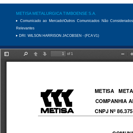
METISA METALURGICA TIMBOENSE S.A.
Comunicado ao Mercado\Outros Comunicados Não Considerados
Relevantes
DRI:
WILSON HARRISON JACOBSEN - (FCA V1)