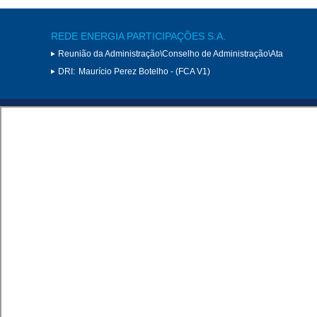
REDE ENERGIA PARTICIPAÇÕES S.A.
Reunião da Administração\Conselho de Administração\Ata
DRI:
Maurício Perez Botelho - (FCA V1)