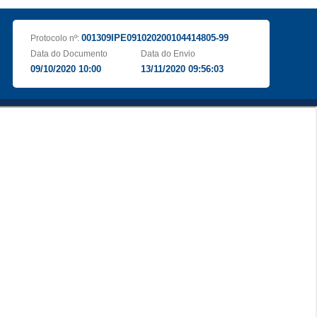
001309IPE091020200104414805-99
Protocolo nº:
Data do Documento
Data do Envio
09/10/2020 10:00
13/11/2020 09:56:03