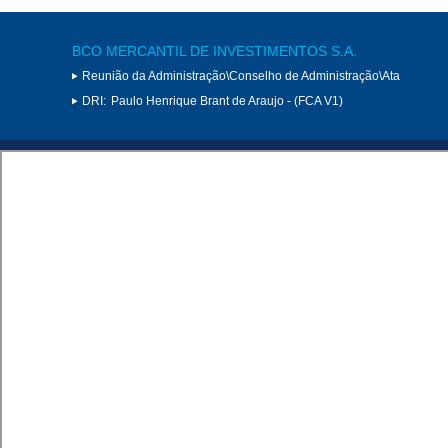
BCO MERCANTIL DE INVESTIMENTOS S.A.
Reunião da Administração\Conselho de Administração\Ata
DRI:
Paulo Henrique Brant de Araujo - (FCA V1)