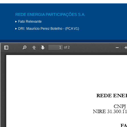
REDE ENERGIA PARTICIPAÇÕES S.A.
Fato Relevante
DRI:
Maurício Perez Botelho - (FCA V1)