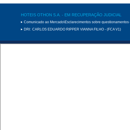
HOTEIS OTHON S.A. - EM RECUPERAÇÃO JUDICIAL
Comunicado ao Mercado\Esclarecimentos sobre questionamentos
DRI:
CARLOS EDUARDO RIPPER VIANNA FILHO - (FCA V1)