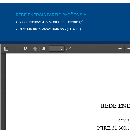
REDE ENERGIA PARTICIPAÇÕES S.A.
Assembleia\AGESP\Edital de Convocação
DRI:
Maurício Perez Botelho - (FCA V1)