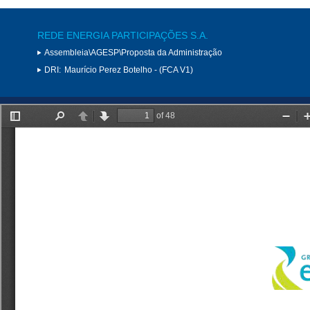
REDE ENERGIA PARTICIPAÇÕES S.A.
Assembleia\AGESP\Proposta da Administração
DRI:
Maurício Perez Botelho - (FCA V1)