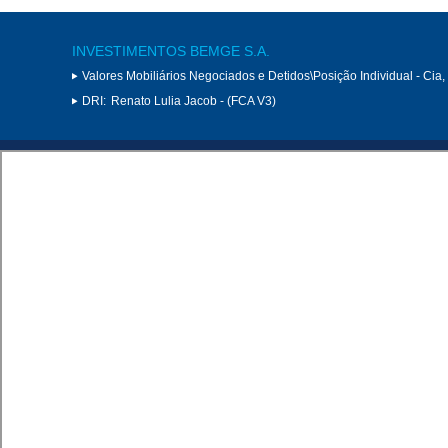
INVESTIMENTOS BEMGE S.A.
Valores Mobiliários Negociados e Detidos\Posição Individual - Cia
DRI:
Renato Lulia Jacob - (FCA V3)