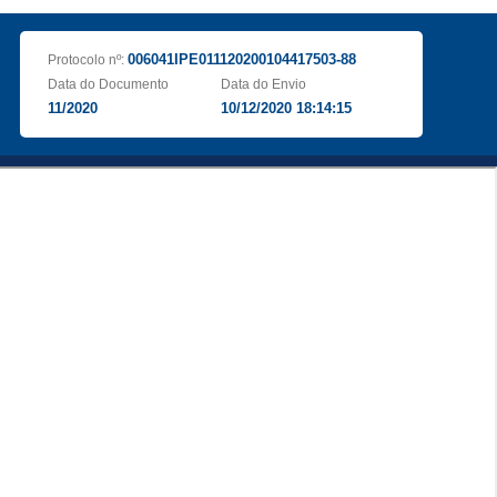
006041IPE011120200104417503-88
Protocolo nº:
Data do Documento
Data do Envio
11/2020
10/12/2020 18:14:15