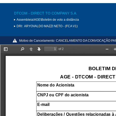
DTCOM - DIRECT TO COMPANY S.A.
Assembleia\AGE\Boletim de voto a distância
DRI:
ARYOVALDO MAZZI NETO - (FCA V1)
Motivo de Cancelamento:
CANCELAMENTO DA CONVOCAÇÃO PAR