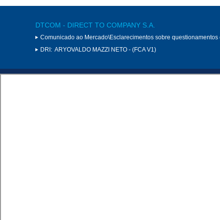
DTCOM - DIRECT TO COMPANY S.A.
Comunicado ao Mercado\Esclarecimentos sobre questionamentos
DRI:
ARYOVALDO MAZZI NETO - (FCA V1)