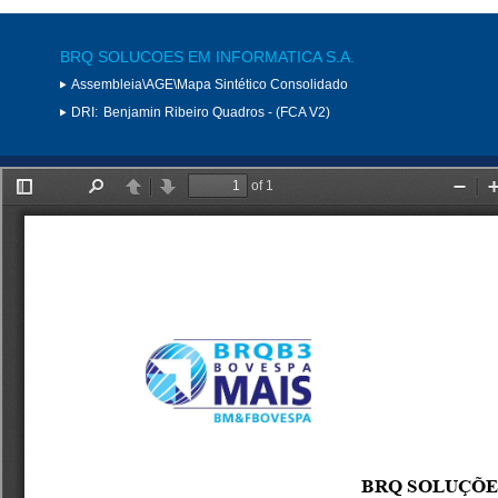
BRQ SOLUCOES EM INFORMATICA S.A.
Assembleia\AGE\Mapa Sintético Consolidado
DRI:
Benjamin Ribeiro Quadros - (FCA V2)