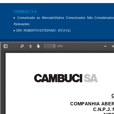
CAMBUCI S.A.
Comunicado ao Mercado\Outros Comunicados Não Considerados
Relevantes
DRI:
ROBERTO ESTEFANO - (FCA V1)