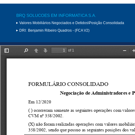
BRQ SOLUCOES EM INFORMATICA S.A.
Valores Mobiliários Negociados e Detidos\Posição Consolidada
DRI:
Benjamin Ribeiro Quadros - (FCA V2)