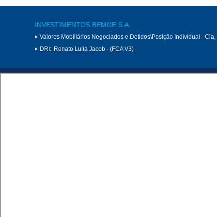
INVESTIMENTOS BEMGE S.A.
Valores Mobiliários Negociados e Detidos\Posição Individual - Cia
DRI:
Renato Lulia Jacob - (FCA V3)