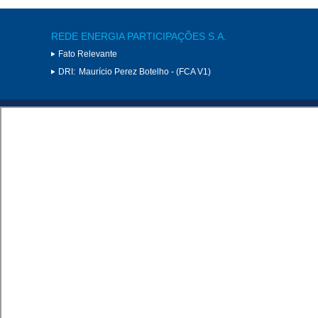
REDE ENERGIA PARTICIPAÇÕES S.A.
Fato Relevante
DRI:
Maurício Perez Botelho - (FCA V1)