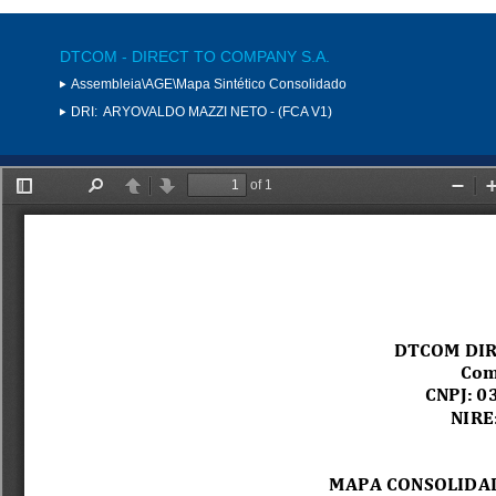
DTCOM - DIRECT TO COMPANY S.A.
Assembleia\AGE\Mapa Sintético Consolidado
DRI:
ARYOVALDO MAZZI NETO - (FCA V1)