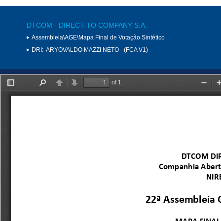
DTCOM - DIRECT TO COMPANY S.A.
Assembleia\AGE\Mapa Final de Votação Sintético
DRI:
ARYOVALDO MAZZI NETO - (FCA V1)