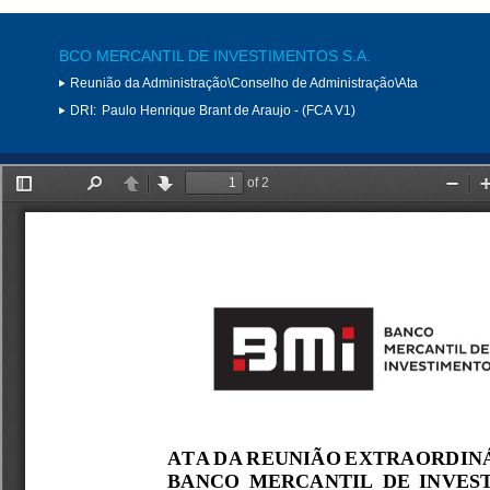
BCO MERCANTIL DE INVESTIMENTOS S.A.
Reunião da Administração\Conselho de Administração\Ata
DRI:
Paulo Henrique Brant de Araujo - (FCA V1)