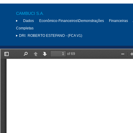
CAMBUCI S.A.
Dados Econômico-Financeiros\Demonstrações Financeiras 
Completas
DRI:
ROBERTO ESTEFANO - (FCA V1)