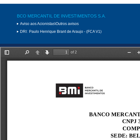
BCO MERCANTIL DE INVESTIMENTOS S.A.
Aviso aos Acionistas\Outros avisos
DRI:
Paulo Henrique Brant de Araujo - (FCA V1)