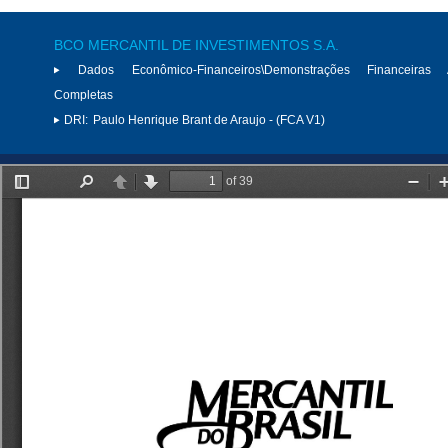
BCO MERCANTIL DE INVESTIMENTOS S.A.
Dados Econômico-Financeiros\Demonstrações Financeiras 
Completas
DRI:
Paulo Henrique Brant de Araujo - (FCA V1)