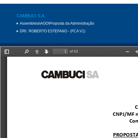
CAMBUCI S.A.
Assembleia\AGO\Proposta da Administração
DRI:
ROBERTO ESTEFANO - (FCA V1)