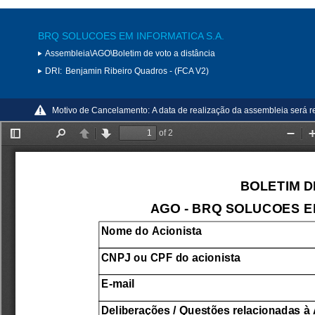
BRQ SOLUCOES EM INFORMATICA S.A.
Assembleia\AGO\Boletim de voto a distância
DRI:
Benjamin Ribeiro Quadros - (FCA V2)
Motivo de Cancelamento:
A data de realização da assembleia será r