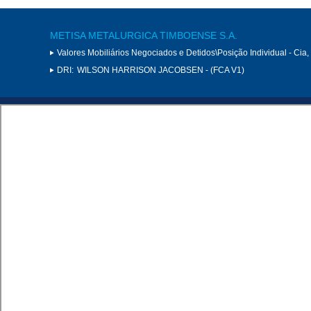
METISA METALURGICA TIMBOENSE S.A.
Valores Mobiliários Negociados e Detidos\Posição Individual - Cia
DRI:
WILSON HARRISON JACOBSEN - (FCA V1)