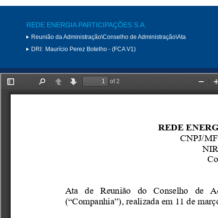
REDE ENERGIA PARTICIPAÇÕES S.A.
Reunião da Administração\Conselho de Administração\Ata
DRI:
Maurício Perez Botelho - (FCA V1)