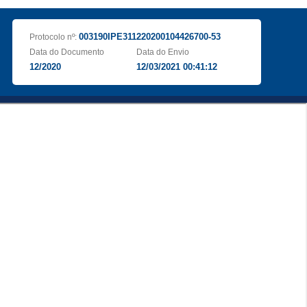
003190IPE311220200104426700-53
Protocolo nº:
Data do Documento
Data do Envio
12/2020
12/03/2021 00:41:12