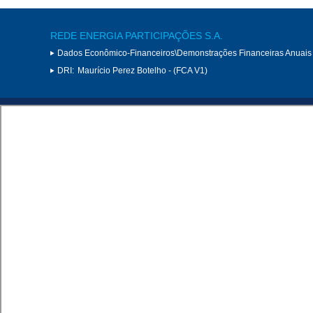
REDE ENERGIA PARTICIPAÇÕES S.A.
Dados Econômico-Financeiros\Demonstrações Financeiras Anuais
DRI:
Maurício Perez Botelho - (FCA V1)