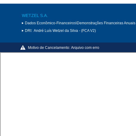
WETZEL S.A.
Dados Econômico-Financeiros\Demonstrações Financeiras Anuais
DRI:
André Luís Wetzel da Silva - (FCA V2)
Motivo de Cancelamento:
Arquivo com erro