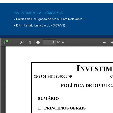
INVESTIMENTOS BEMGE S.A.
Política de Divulgação de Ato ou Fato Relevante
DRI:
Renato Lulia Jacob - (FCA V3)