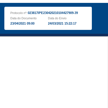
023817IPE230420210104427909-39
Protocolo nº:
Data do Documento
Data do Envio
23/04/2021 09:00
24/03/2021 15:22:17