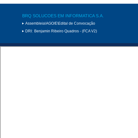
BRQ SOLUCOES EM INFORMATICA S.A.
Assembleia\AGO/E\Edital de Convocação
DRI:
Benjamin Ribeiro Quadros - (FCA V2)