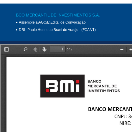
BCO MERCANTIL DE INVESTIMENTOS S.A.
Assembleia\AGO/E\Edital de Convocação
DRI:
Paulo Henrique Brant de Araujo - (FCA V1)