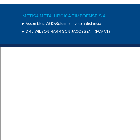
METISA METALURGICA TIMBOENSE S.A.
Assembleia\AGO\Boletim de voto a distância
DRI:
WILSON HARRISON JACOBSEN - (FCA V1)