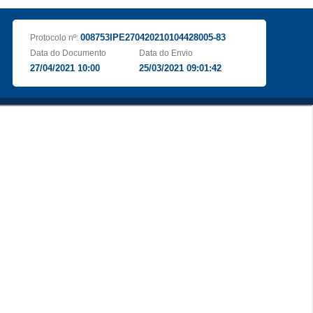
008753IPE270420210104428005-83
Protocolo nº:
Data do Documento
Data do Envio
27/04/2021 10:00
25/03/2021 09:01:42