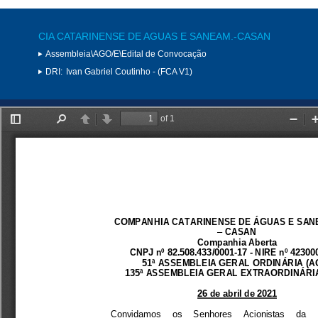
CIA CATARINENSE DE AGUAS E SANEAM.-CASAN
Assembleia\AGO/E\Edital de Convocação
DRI:
Ivan Gabriel Coutinho - (FCA V1)