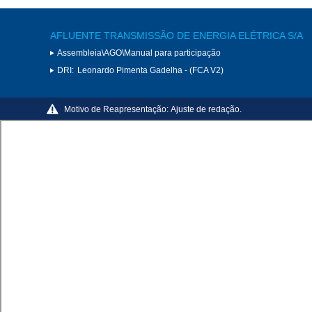
AFLUENTE TRANSMISSÃO DE ENERGIA ELÉTRICA S/A
Assembleia\AGO\Manual para participação
DRI:
Leonardo Pimenta Gadelha - (FCA V2)
Motivo de Reapresentação:
Ajuste de redação.