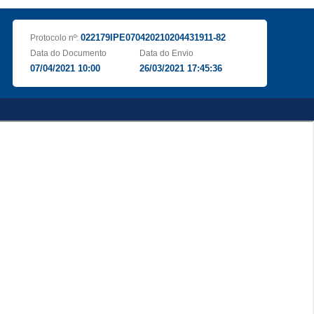
022179IPE070420210204431911-82
Protocolo nº:
Data do Documento
Data do Envio
07/04/2021 10:00
26/03/2021 17:45:36