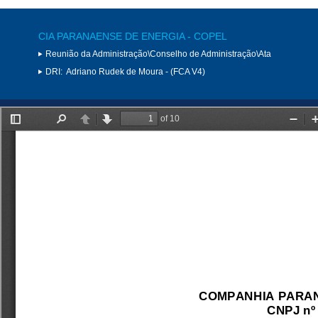
CIA PARANAENSE DE ENERGIA - COPEL
Reunião da Administração\Conselho de Administração\Ata
DRI:
Adriano Rudek de Moura - (FCA V4)