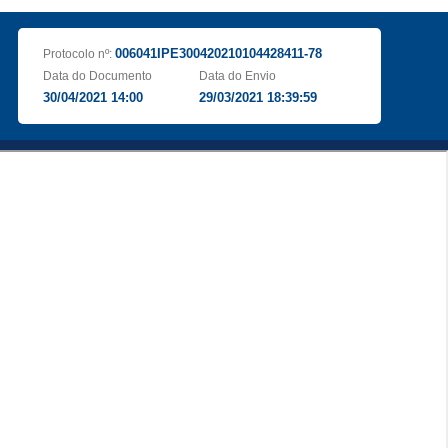
006041IPE300420210104428411-78
Protocolo nº:
Data do Documento
Data do Envio
30/04/2021 14:00
29/03/2021 18:39:59