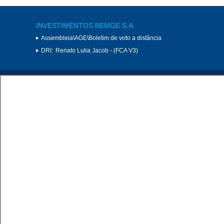
INVESTIMENTOS BEMGE S.A.
Assembleia\AGE\Boletim de voto a distância
DRI:
Renato Lulia Jacob - (FCA V3)