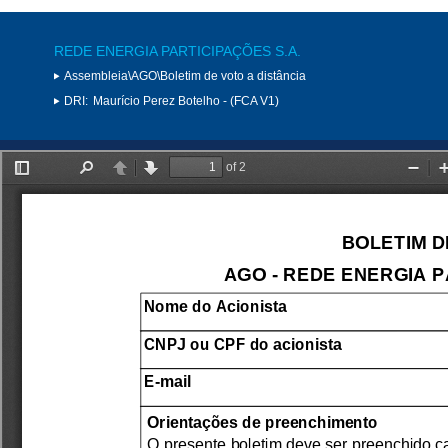
REDE ENERGIA PARTICIPAÇÕES S.A.
Assembleia\AGO\Boletim de voto a distância
DRI:
Maurício Perez Botelho - (FCA V1)