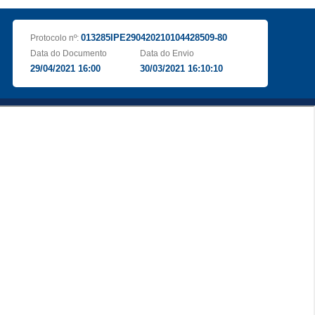
013285IPE290420210104428509-80
Protocolo nº:
Data do Documento
Data do Envio
29/04/2021 16:00
30/03/2021 16:10:10