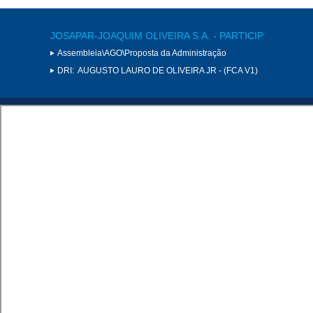
JOSAPAR-JOAQUIM OLIVEIRA S.A. - PARTICIP
Assembleia\AGO\Proposta da Administração
DRI:
AUGUSTO LAURO DE OLIVEIRA JR - (FCA V1)