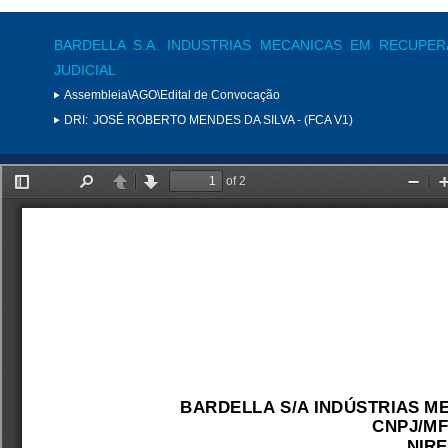
BARDELLA S.A. INDUSTRIAS MECANICAS EM RECUPE
JUDICIAL
Assembleia\AGO\Edital de Convocação
DRI:
JOSÉ ROBERTO MENDES DA SILVA - (FCA V1)